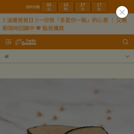
03
23
27
17
限時倒數
日
時
分
秒
‼️ 溫暖爸爸日 ‼️一份想「多愛你一點」的心意 ｜ 父親
節限時回饋中 💖 點我購買