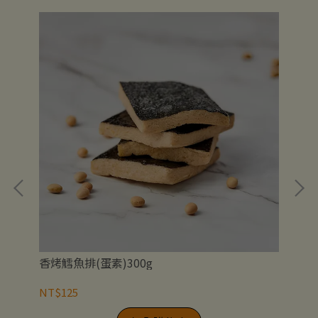
香烤鱈魚排(蛋素)300g
茄紅
NT$125
NT