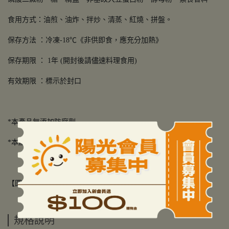
食用方式：油煎、油炸、拌炒、清蒸、紅燒、拼盤。
保存方法 ：冷凍-18℃《非供即食，應充分加熱》
保存期限 ： 1年 (開封後請儘速料理食用)
有效期限 ：標示於封口
*本產品無添加防腐劑
*本產品含大豆、小麥、蛋製品可能導致過敏症狀
【圖片僅供參考，請依實際商品為主】
規格說明