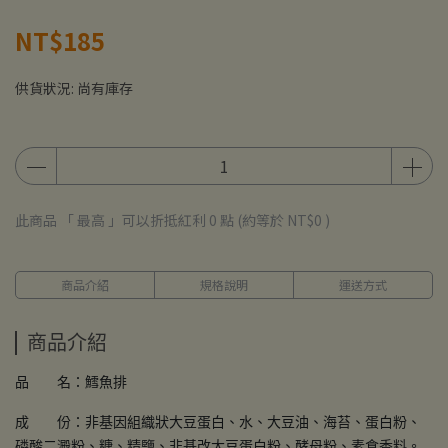
NT$185
供貨狀況:
尚有庫存
此商品 「 最高 」可以折抵紅利
0
點 (約等於
NT$0
)
商品介紹
規格說明
運送方式
商品介紹
品 名：鱈魚排
成 份：非基因組織狀大豆蛋白、水、大豆油、海苔、蛋白粉、
磷酸二澱粉、糖、精鹽、非基改大豆蛋白粉、酵母粉、素食香料。