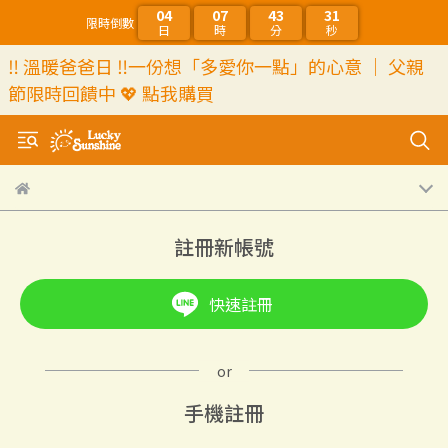
04
07
43
31
限時倒數
日
時
分
秒
‼️ 溫暖爸爸日 ‼️一份想「多愛你一點」的心意 ｜ 父親
節限時回饋中 💖 點我購買
註冊新帳號
快速註冊
手機註冊