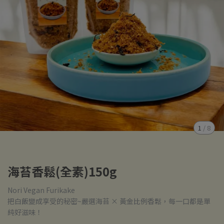
1
/
8
海苔香鬆(全素)150g
Nori Vegan Furikake
把白飯變成享受的秘密~嚴選海苔 × 黃金比例香鬆，每一口都是單
純好滋味！