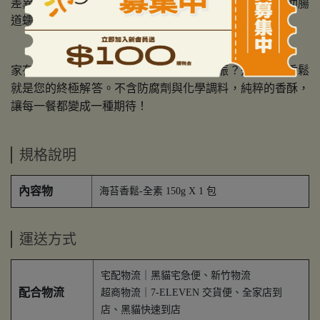
差異。鎖住營養卻不鎖住負擔，海苔中的天然纖維能協助腸
道蠕動，與大豆纖維聯手，為您的腸道溫和『助推』。
家有挑食的小朋友？或是早餐總是食慾不振？這包海苔香鬆
就是您的終極解答。不含防腐劑與化學調料，純粹的香酥，
讓每一餐都變成一種期待！
規格說明
內容物
海苔香鬆-全素 150g X 1 包
運送方式
宅配物流｜黑貓宅急便、新竹物流
配合物流
超商物流｜7-ELEVEN 交貨便、全家店到
店、黑貓快速到店