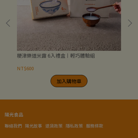
粳津樂道米露 6入禮盒丨輕巧體驗組
粳
NT$600
NT
加入購物車
陽光食品
聯絡我們
陽光故事
退貨政策
隱私政策
服務條款