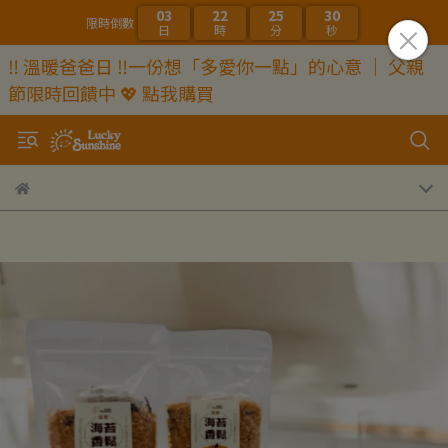
03
22
25
29
限時倒數
日
時
分
秒
‼️ 溫暖爸爸日 ‼️一份想「多愛你一點」的心意 ｜ 父親
節限時回饋中 💖 點我購買