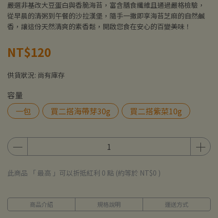
嚴選非基改大豆蛋白與香脆海苔，富含膳食纖維且通過嚴格檢驗，
從早晨的清粥到午餐的沙拉漢堡，隨手一撒即享海苔芝麻的自然鹹
香，讓這份天然清爽的素香鬆，開啟您食在安心的百變美味！
NT$120
供貨狀況:
尚有庫存
容量
一包
買二搭海帶芽30g
買二搭紫菜10g
此商品 「 最高 」可以折抵紅利
0
點 (約等於
NT$0
)
商品介紹
規格說明
運送方式