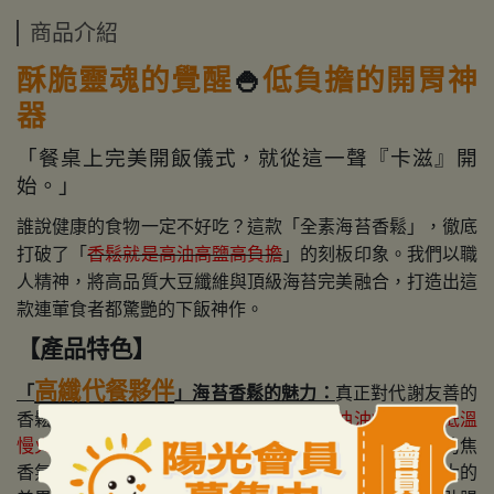
商品介紹
酥脆靈魂的覺醒
🍚
低負擔的開胃神
器
「餐桌上完美開飯儀式，就從這一聲『卡滋』開
始。」
誰說健康的食物一定不好吃？這款「全素海苔香鬆」，徹底
打破了「
香鬆就是高油高鹽高負擔
」的刻板印象。我們以職
人精神，將高品質大豆纖維與頂級海苔完美融合，打造出這
款連葷食者都驚艷的下飯神作。
【產品特色】
高纖代餐夥伴
「
」海苔香鬆的魅力：
真正對代謝友善的
香鬆，不該讓身體感到油膩。我們
捨棄高油油炸，改用低溫
慢火烘焙
，不僅油脂含量大幅調降，更保留了食材原始的焦
香氣與酥脆口感，吃完盤底不留油漬，這就是與他牌最大的