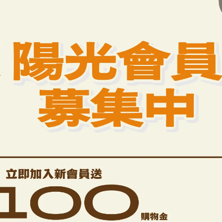
的「順暢」沒有後顧之憂。
對代謝友善的香鬆，不該讓身體感到油膩。我們
捨棄高油油炸，
聯手，為您的腸道溫和『助推』。
食補為先
或酵素，長期飲用易生依賴。陽光食品堅持「
」，
與輕盈！
菜：重點差異整理
紫菜
紅藻
薄片狀
脆或柔軟
白質、維生素
養補充、日常保養