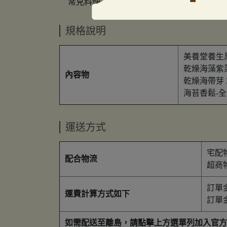
常見料理
味噌湯、涼拌
壽
規格說明
美養堂養生黑木
乾燥海藻紫菜 1
內容物
乾燥海帶芽 30
海苔香鬆-全素 
運送方式
宅配
配合物流
超商
訂單金
運費計算方式如下
訂單金
如需配送至離島，請點擊上方選單列加入官方 LINE