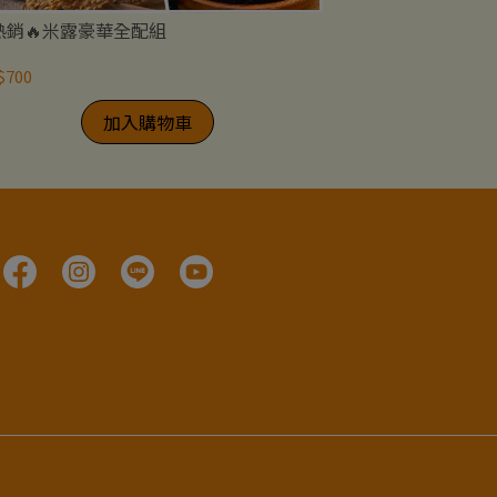
熱銷🔥米露豪華全配組
雙藻鮮味組
$700
NT$300
加入購物車