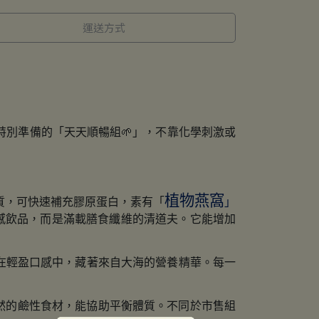
運送方式
特別準備的「天天順暢組
🌱
」，不靠化學刺激或
植物燕窩
質，可快速補充膠原蛋白，素有「
」
感飲品，而是滿載膳食纖維的清道夫。它能增加
在輕盈口感中，藏著來自大海的營養精華。每一
然的鹼性食材，能協助平衡體質。不同於市售組