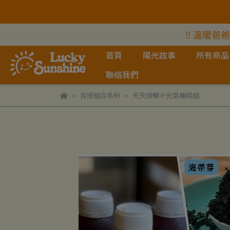
‼️ 溫暖爸
首頁
陽光故事
所有商品
聯絡我們
百搭組合系列
天天順暢🌱元氣補給組