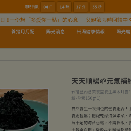
04
14
37
54
限時倒數
日
時
分
秒
爸日 ‼️一份想「多愛你一點」的心意 ｜ 父親節限時回饋中 
養胃月月配
陽光消息
米湯健康情報
陽光魔
天天順暢🌱元氣補
❣️(禮盒內含美養堂養生黑木耳露*
鬆-全素150g*1)
自然養生一次到位的營養組合！
養更輕鬆；搭配乾燥海藻紫菜、
氣十足的海苔香鬆，不論拌飯、
＋餐桌百搭，從飲品到料理都能