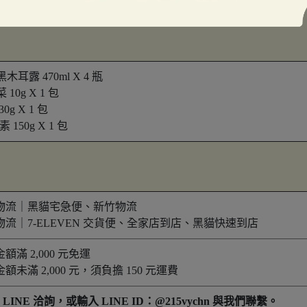
司、湯品、拌飯
耳露 470ml X 4 瓶
0g X 1 包
g X 1 包
150g X 1 包
物流｜黑貓宅急便、新竹物流
物流｜7-ELEVEN 交貨便、全家店到店、黑貓快速到店
額滿 2,000 元免運
額未滿 2,000 元，須負擔 150 元運費
 洽詢，或輸入 LINE ID：@215vychn 與我們聯繫。