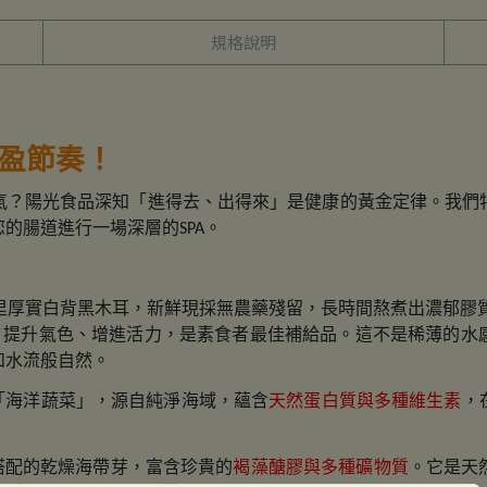
規格說明
盈節奏！
氣？陽光食品深知「進得去、出得來」是健康的黃金定律。我們
您的腸道進行一場深層的
。
SPA
里厚實白背黑木耳，新鮮現採無農藥殘留，長時間熬煮出濃郁膠
，提升氣色、增進活力，是素食者最佳補給品。這不是稀薄的水
如水流般自然。
「海洋蔬菜」，源自純淨海域，蘊含
天然蛋白質與多種維生素
，
搭配的乾燥海帶芽，富含珍貴的
褐藻醣膠與多種礦物質
。它是天