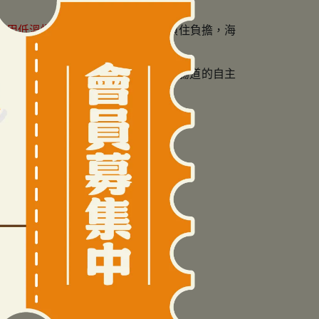
改用低溫慢火烘焙
，鎖住營養卻不鎖住負擔，海
透過物理性的纖維填充與軟化，重建腸道的自主