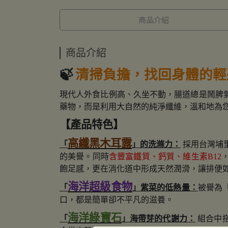
商品介紹
商品介紹
🍃
清掃負擔，找回身體的輕
現代人外食比例高、久坐不動，腸道總是鬧脾
藥物，而是利用大自然的純淨纖維，溫和地為
【產品特色】
高纖黑木耳露
「
」的洗滌力：
採用台灣埔
的美譽。同時
含豐富鐵質、鈣質、維生素
B12
飽足感，更在消化道中形成天然潤滑，讓排便
海洋超級食物
「
」紫菜的低熱量：
被譽為
口，都是簡單卻不平凡的滋養。
海洋綠寶石
「
」海帶芽的代謝力：
組合中