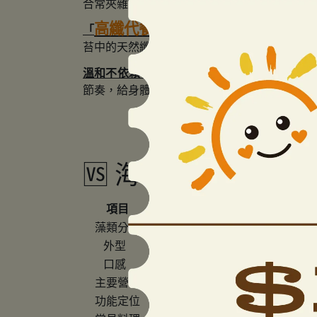
合常夾雜加工品，我們堅持純天然食材，讓您
高纖代餐夥伴
「
」海苔香鬆的魅力：
真正
苔中的天然纖維能協助腸道蠕動，與大豆纖維
溫和不依賴：
許多市售順暢飲品添加了番瀉葉
節奏，給身體一個機會，換取由內而外的透亮
🆚 海帶芽 vs 紫
項目
海帶芽
藻類分類
褐藻
外型
厚葉狀
口感
滑嫩、微脆
酥
主要營養
礦物質、膳食纖維
蛋
功能定位
腸道調理、代謝支持
營