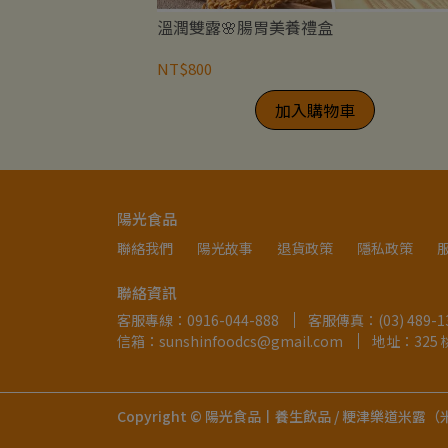
溫潤雙露🌸腸胃美養禮盒
NT$800
加入購物車
陽光食品
聯絡我們
陽光故事
退貨政策
隱私政策
聯絡資訊
客服專線：0916-044-888
客服傳真：(03) 489-1
信箱：sunshinfoodcs@gmail.com
地址：325
Copyright ©
陽光食品丨養生飲品 / 粳津樂道米露（