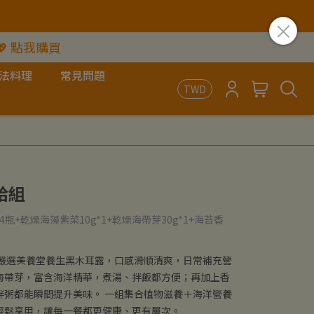
💖 點我購買
法料理
常見問題
TWD
給組
4瓶+乾燥海藻紫菜10g*1+乾燥海帶芽30g*1+海苔香
 嚴選美養堂養生黑木耳露，口感滑順清爽，日常補充營
海帶芽，富含海洋精華，煮湯、拌飯都方便；再加上香
拌粥都能瞬間提升美味。 一組集合植物滋養＋海洋營養
輕鬆享用，讓每一餐都更健康、更有層次。