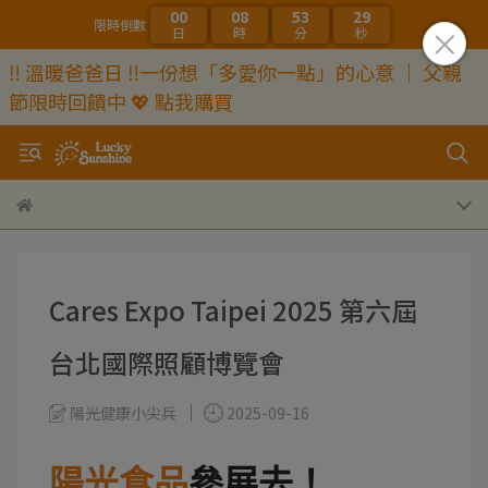
00
08
53
29
限時倒數
日
時
分
秒
‼️ 溫暖爸爸日 ‼️一份想「多愛你一點」的心意 ｜ 父親
節限時回饋中 💖 點我購買
Cares Expo Taipei 2025 第六屆
台北國際照顧博覽會
陽光健康小尖兵
2025-09-16
陽光食品
參展去！