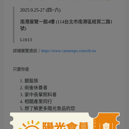
2025.9.25-27 (四~六)
南港展覽一館4樓 (114台北市南港區經貿二路1
號)
L1013
詳細展覽資訊｜
https://www.caresexpo.com/zh-tw
只要你是
銀髮族
術後休養者
家中長輩照料者
相關產業同行
想了解更多陽光食品的您
都歡迎到現場與我們相聚