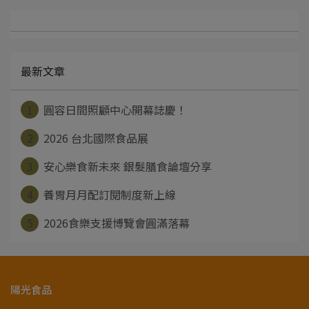
最新文章
1
圓容日間照顧中心開幕誌慶！
2
2026 台北國際食品展
3
安心樂食新未來 銀髮膳食論壇分享
4
養胃月月配訂閱制度新上線
5
2026食樂支援博覽會圓滿落幕
陽光食品